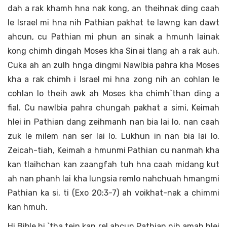
dah a rak khamh hna nak kong, an theihnak ding caah
le Israel mi hna nih Pathian pakhat te lawng kan dawt
ahcun, cu Pathian mi phun an sinak a hmunh lainak
kong chimh dingah Moses kha Sinai tlang ah a rak auh.
Cuka ah an zulh hnga dingmi Nawlbia pahra kha Moses
kha a rak chimh i Israel mi hna zong nih an cohlan le
cohlan lo theih awk ah Moses kha chimh`than ding a
fial. Cu nawlbia pahra chungah pakhat a simi, Keimah
hlei in Pathian dang zeihmanh nan bia lai lo, nan caah
zuk le milem nan ser lai lo. Lukhun in nan bia lai lo.
Zeicah-tiah, Keimah a hmunmi Pathian cu nanmah kha
kan tlaihchan kan zaangfah tuh hna caah midang kut
ah nan phanh lai kha lungsia remlo nahchuah hmangmi
Pathian ka si, ti (Exo 20:3-7) ah voikhat-nak a chimmi
kan hmuh.
Hi Bible hi `tha tein kan rel ahcun Pathian nih amah hlei