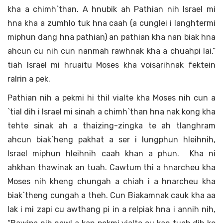
kha a chimh`than. A hnubik ah Pathian nih Israel mi
hna kha a zumhlo tuk hna caah (a cunglei i langhtermi
miphun dang hna pathian) an pathian kha nan biak hna
ahcun cu nih cun nanmah rawhnak kha a chuahpi lai,”
tiah Israel mi hruaitu Moses kha voisarihnak fektein
ralrin a pek.
Pathian nih a pekmi hi thil vialte kha Moses nih cun a
`tial dih i Israel mi sinah a chimh`than hna nak kong kha
tehte sinak ah a thaizing-zingka te ah tlanghram
ahcun biak`heng pakhat a ser i lungphun hleihnih,
Israel miphun hleihnih caah khan a phun. Kha ni
ahkhan thawinak an tuah. Cawtum thi a hnarcheu kha
Moses nih kheng chungah a chiah i a hnarcheu kha
biak`theng cungah a theh. Cun Biakamnak cauk kha aa
lak i mi zapi cu awthang pi in a relpiak hna i annih nih,