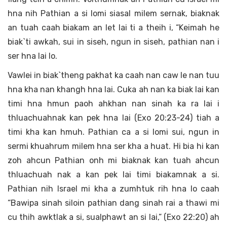
hna nih Pathian a si lomi siasal milem sernak, biaknak
an tuah caah biakam an let lai ti a theih i, “Keimah he
biak`ti awkah, sui in siseh, ngun in siseh, pathian nan i
ser hna lai lo.
Vawlei in biak`theng pakhat ka caah nan caw le nan tuu
hna kha nan khangh hna lai. Cuka ah nan ka biak lai kan
timi hna hmun paoh ahkhan nan sinah ka ra lai i
thluachuahnak kan pek hna lai (Exo 20:23-24) tiah a
timi kha kan hmuh. Pathian ca a si lomi sui, ngun in
sermi khuahrum milem hna ser kha a huat. Hi bia hi kan
zoh ahcun Pathian onh mi biaknak kan tuah ahcun
thluachuah nak a kan pek lai timi biakamnak a si.
Pathian nih Israel mi kha a zumhtuk rih hna lo caah
“Bawipa sinah siloin pathian dang sinah rai a thawi mi
cu thih awktlak a si, sualphawt an si lai,” (Exo 22:20) ah