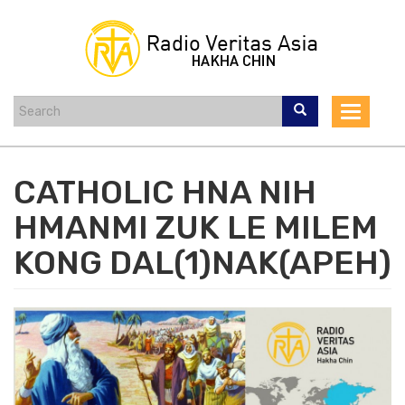
Skip
to
main
content
Toggle
navigat
CATHOLIC HNA NIH
HMANMI ZUK LE MILEM
KONG DAL(1)NAK(APEH)