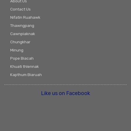
About Us
Contact Us
Nifatin Ruahawk
Thawngpang
Cawnpiaknak
Chungkhar
Minung
Pope Biacah
Khuati thlennak
Kapthum Biaruah
Like us on Facebook