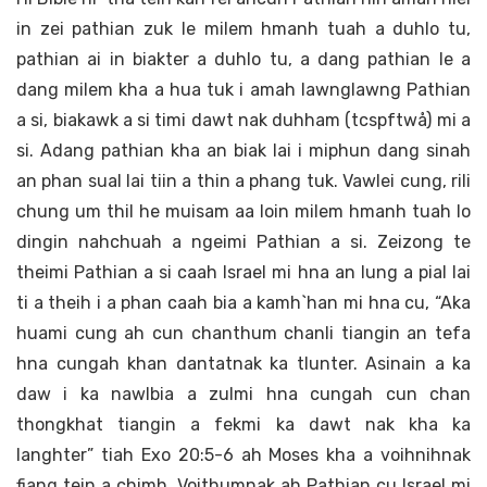
in zei pathian zuk le milem hmanh tuah a duhlo tu,
pathian ai in biakter a duhlo tu, a dang pathian le a
dang milem kha a hua tuk i amah lawnglawng Pathian
a si, biakawk a si timi dawt nak duhham (tcspftwå) mi a
si. Adang pathian kha an biak lai i miphun dang sinah
an phan sual lai tiin a thin a phang tuk. Vawlei cung, rili
chung um thil he muisam aa loin milem hmanh tuah lo
dingin nahchuah a ngeimi Pathian a si. Zeizong te
theimi Pathian a si caah Israel mi hna an lung a pial lai
ti a theih i a phan caah bia a kamh`han mi hna cu, “Aka
huami cung ah cun chanthum chanli tiangin an tefa
hna cungah khan dantatnak ka tlunter. Asinain a ka
daw i ka nawlbia a zulmi hna cungah cun chan
thongkhat tiangin a fekmi ka dawt nak kha ka
langhter” tiah Exo 20:5-6 ah Moses kha a voihnihnak
fiang tein a chimh. Voithumnak ah Pathian cu Israel mi