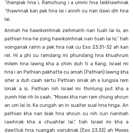
`thenpiak hna i, Ramchung i a ummi hna teikhawhnak
`thawnnak kan pek hna lai i annih cu nan dawi dih hna
lai.
Anmah he hawikomhnak zeihmanh nan tuah lai lo, an
pathian hna he zong hawikomhnak nan tuah lai lo,” tiah
voinganak ralrin a pek hna nak cu Exo 23:31-32 ah kan
rel. Hi a phi cu ramdang mi phundang hna khuahrum
milem hna lawng kha a chim duh ti a fiang. Israel mi
hna i an Pathian pakhatte cu amah (Pathian) lawng kha
siter a duh caah sertu Pathian sinak ah a lungsia rem
lonak a si. Pathian nih Israel mi thinlung put kha a
zumh hlei rih lo caah, “Moses kha nan ram chung ahcun
an um lai lo. Ka cungah an in sualter sual hna hnga. An
pathian kha nan biak hna ahcun cu nih cun nanmah
rawhnak kha a chuahter lai,” tiah Israel mi kha a
dawttuk hna ruangah voiruknak (Exo 23:33) ah Moses