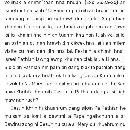
voilinak a chimh`than hna hnuah, (Exo 23:23-25) ah
Israel mi hna caah “Ka vancung mi nih an hruai hna lai i
ramdang mi tampi cu ka hrawh dih hna lai. An pathian
kha nan bia hna lai lo, i an hmai zongah nan kun fawn
lai lo, kha mi hna nih an tuahmi kha nan tuah ve lai lo,
an pathian cu nan hrawh dih cikcek hna lai i an milem
vialte cu nan den dih hna lai. Fektein a chimh hna i
Israel Pathian lawnglawng kha nan biak lai, a ti hna. Hi
Bible ah Pathian nih pathian dang biak le pathian dang
milem biak kha a huat tuk ti a fiang. Jesuh Khrih milem
le zuk le Nu Mary zuk le milem cu a huatmi a si lo. Kan
hawi Khrihfa hna nih Jesuh hi Pathian dang a si tiah
maw nan ruah?
Jesuh Khrih hi khuahrum dang siloin Pa Pathian he
muisam aa lomi a dawtmi a Fapa ngeihchunh a si.
Bawinu zong hi Jesuh nu cu a si. Mary cu khuahrum nu