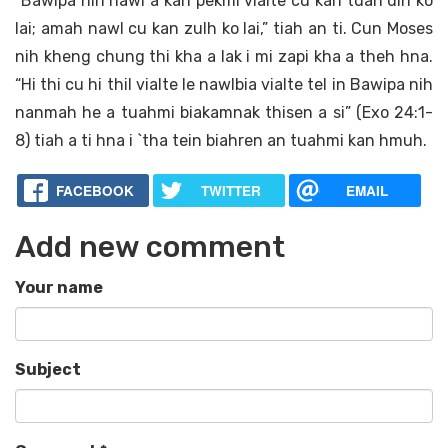
“Bawipa nih nawl a kan pekmi vialte cu kan tuah dih ko
lai; amah nawl cu kan zulh ko lai,” tiah an ti. Cun Moses
nih kheng chung thi kha a lak i mi zapi kha a theh hna.
“Hi thi cu hi thil vialte le nawlbia vialte tel in Bawipa nih
nanmah he a tuahmi biakamnak thisen a si” (Exo 24:1-
8) tiah a ti hna i `tha tein biahren an tuahmi kan hmuh.
FACEBOOK
TWITTER
EMAIL
Add new comment
Your name
Subject