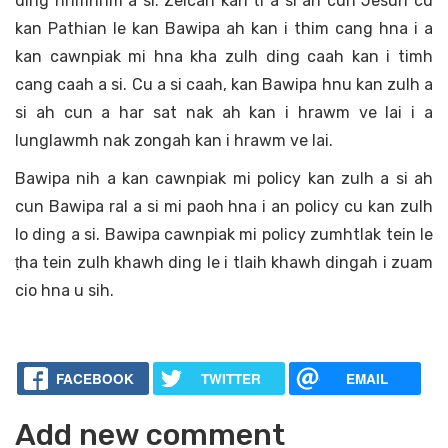
ding hrimhrim a si. Zeicah kan ti a si ah cun Jesuh cu
kan Pathian le kan Bawipa ah kan i thim cang hna i a
kan cawnpiak mi hna kha zulh ding caah kan i timh
cang caah a si. Cu a si caah, kan Bawipa hnu kan zulh a
si ah cun a har sat nak ah kan i hrawm ve lai i a
lunglawmh nak zongah kan i hrawm ve lai.
Bawipa nih a kan cawnpiak mi policy kan zulh a si ah
cun Bawipa ral a si mi paoh hna i an policy cu kan zulh
lo ding a si. Bawipa cawnpiak mi policy zumhtlak tein le
ṭha tein zulh khawh ding le i tlaih khawh dingah i zuam
cio hna u sih.
FACEBOOK
TWITTER
EMAIL
Add new comment