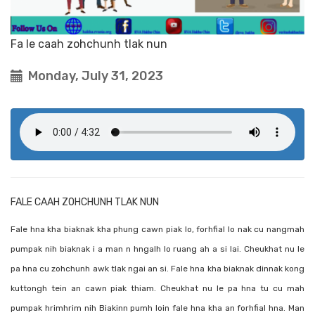
Fa le caah zohchunh tlak nun
Monday, July 31, 2023
FALE CAAH ZOHCHUNH TLAK NUN
Fale hna kha biaknak kha phung cawn piak lo, forhfial lo nak cu nangmah
pumpak nih biaknak i a man n hngalh lo ruang ah a si lai. Cheukhat nu le
pa hna cu zohchunh awk tlak ngai an si. Fale hna kha biaknak dinnak kong
kuttongh tein an cawn piak thiam. Cheukhat nu le pa hna tu cu mah
pumpak hrimhrim nih Biakinn pumh loin fale hna kha an forhfial hna. Man