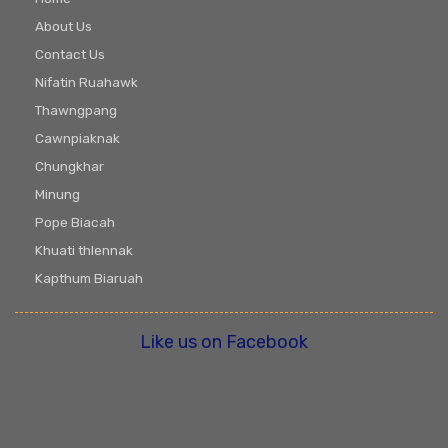
About Us
Contact Us
Nifatin Ruahawk
Thawngpang
Cawnpiaknak
Chungkhar
Minung
Pope Biacah
Khuati thlennak
Kapthum Biaruah
Like us on Facebook