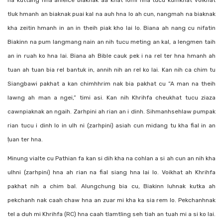
na kuttang hna ahleice biaknak aa khat lomi hna tucu kumkhat voikhat
tluk hmanh an biaknak puai kal na auh hna lo ah cun, nangmah na biaknak
kha zeitin hmanh in an in theih piak kho lai lo. Biana ah nang cu nifatin
Biakinn na pum langmang nain an nih tucu meting an kal, a lengmen taih
an in ruah ko hna lai. Biana ah Bible cauk pek i na rel ter hna hmanh ah
tuan ah tuan bia rel bantuk in, annih nih an rel ko lai. Kan nih ca chim tu
Siangbawi pakhat a kan chimhhrim nak bia pakhat cu “A man na theih
lawng ah man a ngei,” timi asi. Kan nih Khrihfa cheukhat tucu ziaza
cawnpiaknak an ngaih. Zarhpini ah rian an i dinh. Sihmanhsehlaw pumpak
rian tucu i dinh lo in ulh ni (zarhpini) asiah cun midang tu kha fial in an
ṭuan ter hna.
Minung vialte cu Pathian fa kan si dih kha na cohlan a si ah cun an nih kha
ulhni (zarhpini) hna ah rian na fial siang hna lai lo. Voikhat ah Khrihfa
pakhat nih a chim bal. Alungchung bia cu, Biakinn luhnak kutka ah
pekchanh nak caah chaw hna an zuar mi kha ka sia rem lo. Pekchanhnak
tel a duh mi Khrihfa (RC) hna caah tlamtling seh tiah an tuah mi a si ko lai.