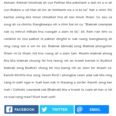
Asinain, Keimah hmuhnak ah cun Pathian kha pekchanh a duh mi a si ah
cun Biakinn a rat hlan ah inn ah timhlamh cia a si ko lai” tiah a chim. Khi
bantuk sining kha hmun cheukhat hna ah kan hmuh thiam. Cu asu ca
zong ah ca chimtu Siangbawipa nih a chim bal mi cu, “Biaknak cawnpiak
nak cu mihrut miṭhalo hna ruangah a ziam te lai,” ati. Ram rian timi cu
ramkhel mi hna pakhat le pakhat dingfel lo nak ruang lawnglawng ah
ning cang loin a um mi asi. Biaknak (dinnak) zong Biaknak phungchim
thiam mi (a thiam mi) hna ruang ah a ziam tam. Muslim biaknak phung
kha kha biaknak chuung tel hna lawng nih an hrawk bantuk in Budhist
biaknak zong Budhist chung tel hna lawng nih an ziam ter khawh ve.
Kannih Khrihfa hna zong Jesuh Khrih i phungbai cawn piak nak kha ning
cang lo-palh ngai in tuah ṭuan nak in thazang a zorter. Kannih zong kan
mah i Catholic cawnpiak nak (Biaknak) kha a hrawk tu cazin ah kan ni tel
ve sual cang maw? Ruat tuah usih!
FACEBOOK
TWITTER
EMAIL