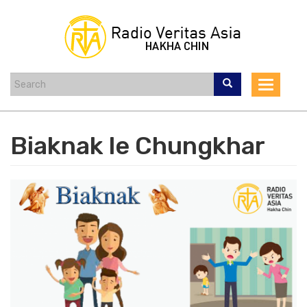
Skip
to
main
content
Toggle
navigat
Biaknak le Chungkhar