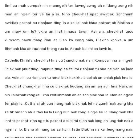
timi cu mah pumpak nih manngeih ter lawnglawng ah midang zong nih
man an ngeih ter ve lai a si. Mino cheukhat upat awktlak, zohchunh
awktlak pakhat cu rianṭuan ding in a kal lai nak khua pakhat ah Biakinn a
um maw um lo? tikha an hlat hmasa tawn. Asinain, cheukhat tucu
kumsem nawn tiang rian an ṭuan ko cang nain, Biakinn khoika a um
tihmanh kha an ruat bal theng rua lo. A ruah bal mi an lawh lo.
Catholic Khrihfa cheukhat hna cu ṭhancho nak rian, Kompuai hna an ngeih
i biak nak phuntling, miphun tling aa tel mi rianṭuan tu hna he rian an ṭuan
cio. Asinain, cu rianṭuan tu hmai biak nak kha biapi ah an chiah piak hna lo.
Cheukhat chungkhar hna cu biaknak budang sin um an auh hna. Nain, an
nih i biaknak kongkau kha zeitikhmanh ah an zoh piak hna lo. Man an ngeih
ter piak lo. Cuti a si ah cun nangmah biak nak lei na zumh nak zong kha
zeitik hmanh ah a thei lai lo.Lung duh nak zong a ngei lai lo. Nangmah kha
inntek pakhat, rian ngeitu pakhat a si ti mi ruah nak leng ah lungduh nak a
ngei lai lo. Biana ah nang cu zarhpini fatin Biakinn na kal lengmang nain